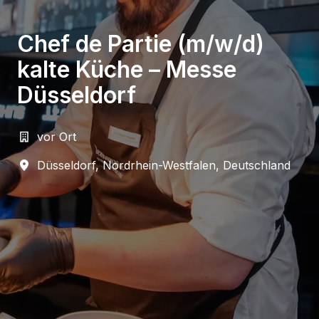
Chef de Partie (m/w/d)
kalte Küche – Messe
Düsseldorf
vor Ort
Düsseldorf
,
Nordrhein-Westfalen
,
Deutschland