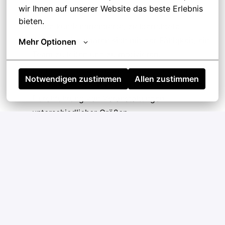
wir Ihnen auf unserer Website das beste Erlebnis 
kulinarische Trends.
bieten.
Deine kundenorientierte, zielgerichtete
Arbeitsweise paaren sich mit der Fähigkeit, ein
Mehr Optionen
Team zu leiten und zu motivieren.
Du besitzt organisatorisches Geschick und
Notwendigen zustimmen
Allen zustimmen
kaufmännisches Verständnis zur Planung und
Durchführung von Veranstaltungen
unterschiedlicher Größen.
Deine Innovationsfreude bei der Entwicklung
neuer Rezepte und Präsentationsideen
begeistert unsere Kunden.
Du bist fähig,
auch in stressigen Situationen die
Ruhe zu bewahren und effizient zu arbeiten.
Interesse geweckt? Dann bewirb dich jetzt!